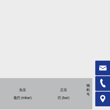
物
负压
正压
料
号
毫巴 (mbar)
巴 (bar)