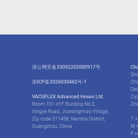
浙公网安备33052202000917号
Cha
Sin
浙ICP备2026030462号-1
Cha
Dev
VACUFLEX Advanced Hoses Ltd.
Zip
Room 101 of F Building No.2,
Zhe
Xingye Road, Jiuwangmiao Village,
Zip code 511458, Nansha District,
T 
Guangzhou, China
M 
F 