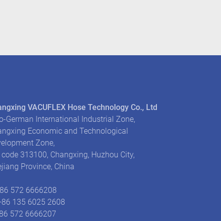
ngxing VACUFLEX Hose Technology Co., Ltd
o-German International Industrial Zone,
ngxing Economic and Technological
elopment Zone,
 code 313100, Changxing, Huzhou City,
jiang Province, China
+86 572 6666208
+86 135 6025 2608
+86 572 6666207