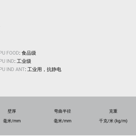
筋
PU FOOD
: 食品级
PU IND
: 工业级
U IND ANT
: 工业用，抗静电
壁厚
弯曲半径
克重
毫米/mm
毫米/mm
千克/米 (kg/m)