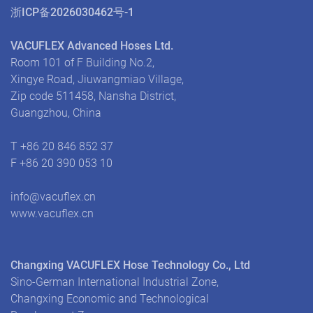
浙ICP备2026030462号-1
VACUFLEX Advanced Hoses Ltd.
Room 101 of F Building No.2,
Xingye Road, Jiuwangmiao Village,
Zip code 511458, Nansha District,
Guangzhou, China
T +86 20 846 852 37
F +86 20 390 053 10
info@vacuflex.cn
www.vacuflex.cn
Changxing VACUFLEX Hose Technology Co., Ltd
Sino-German International Industrial Zone,
Changxing Economic and Technological