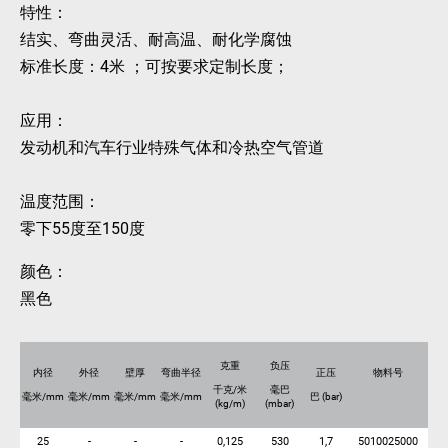
特性：
结实、弯曲灵活、耐高温、耐化学腐蚀
标准长度：4米 ；可按要求定制长度；
应用：
发动机和汽车行业特殊气体和冷热空气管道
温度范围：
零下55度至150度
颜色：
黑色
克重
负压
内径
外径
壁厚
弯曲半径
正压
物料号
千克/米
毫巴
毫米/mm
毫米/mm
毫米/mm
毫米/mm
巴 (bar)
(kg/m)
(mbar)
25
-
-
-
0,125
530
1,7
5010025000