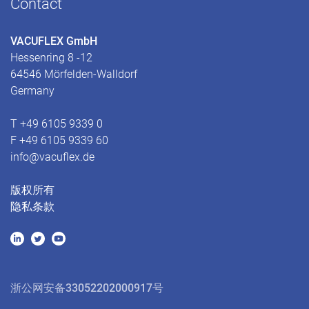
Contact
VACUFLEX GmbH
Hessenring 8 -12
64546 Mörfelden-Walldorf
Germany
T +49 6105 9339 0
F +49 6105 9339 60
info@vacuflex.de
版权所有
隐私条款
浙公网安备33052202000917号