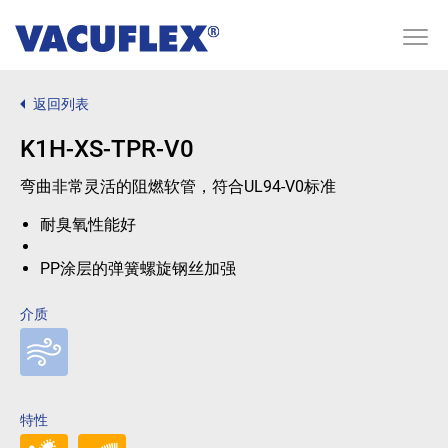
返回列表
K1H-XS-TPR-V0
弯曲非常灵活的阻燃软管，符合UL94-V0标准
耐臭氧性能好
PP涂层的弹簧螺旋钢丝加强
介质
特性