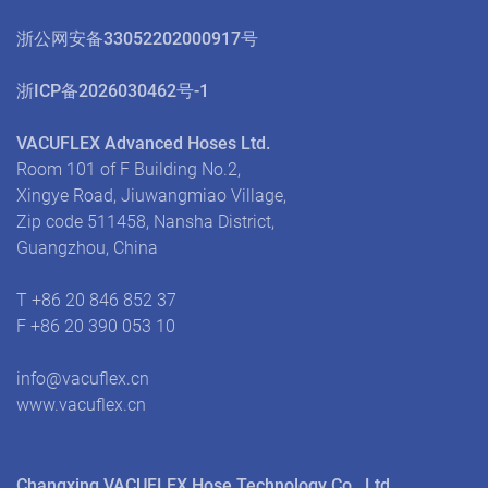
浙公网安备33052202000917号
浙ICP备2026030462号-1
VACUFLEX Advanced Hoses Ltd.
Room 101 of F Building No.2,
Xingye Road, Jiuwangmiao Village,
Zip code 511458, Nansha District,
Guangzhou, China
T +86 20 846 852 37
F +86 20 390 053 10
info@vacuflex.cn
www.vacuflex.cn
Changxing VACUFLEX Hose Technology Co., Ltd