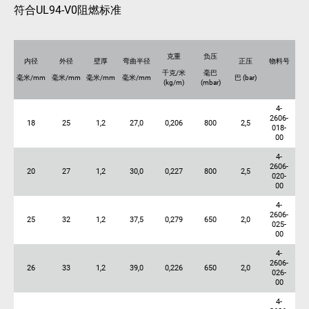
符合UL94-V0阻燃标准
克重
负压
内径
外径
壁厚
弯曲半径
正压
物料号
千克/米
毫巴
毫米/mm
毫米/mm
毫米/mm
毫米/mm
巴 (bar)
(kg/m)
(mbar)
4-
2606-
18
25
1,2
27,0
0,206
800
2,5
018-
00
4-
2606-
20
27
1,2
30,0
0,227
800
2,5
020-
00
4-
2606-
25
32
1,2
37,5
0,279
650
2,0
025-
00
4-
2606-
26
33
1,2
39,0
0,226
650
2,0
026-
00
4-